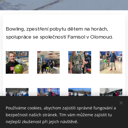
Bowling, zpestření pobytu dětem na horách,
spolupráce se společností Famisol v Olomouci.
Používáme cookies, abychom zajistili správné fungování a
bezpečnost našich stránek. Tím vám můžeme zajistit tu
nejlepší zkušenost při jejich návštěvě.