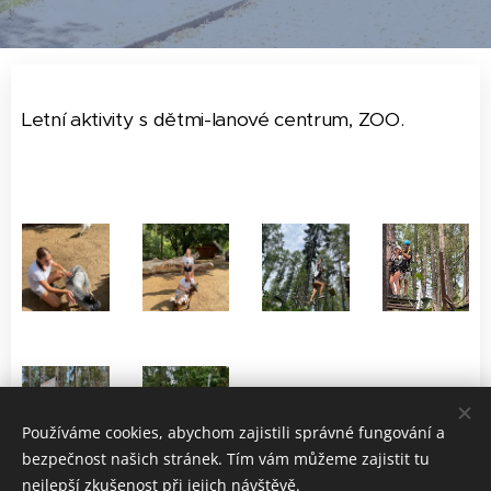
Letní aktivity s dětmi-lanové centrum, ZOO.
Používáme cookies, abychom zajistili správné fungování a
bezpečnost našich stránek. Tím vám můžeme zajistit tu
nejlepší zkušenost při jejich návštěvě.