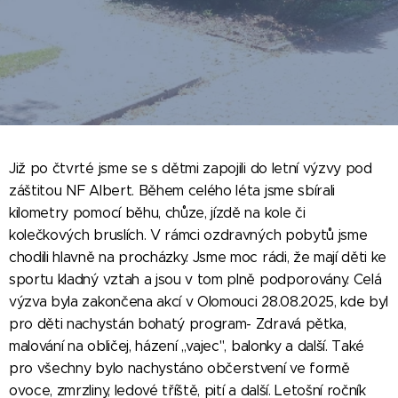
Již po čtvrté jsme se s dětmi zapojili do letní výzvy pod
záštitou NF Albert. Během celého léta jsme sbírali
kilometry pomocí běhu, chůze, jízdě na kole či
kolečkových bruslích. V rámci ozdravných pobytů jsme
chodili hlavně na procházky. Jsme moc rádi, že mají děti ke
sportu kladný vztah a jsou v tom plně podporovány. Celá
výzva byla zakončena akcí v Olomouci 28.08.2025, kde byl
pro děti nachystán bohatý program- Zdravá pětka,
malování na obličej, házení ,,vajec", balonky a další. Také
pro všechny bylo nachystáno občerstvení ve formě
ovoce, zmrzliny, ledové tříště, pití a další. Letošní ročník