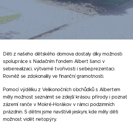
Děti z našeho dětského domova dostaly díky možnosti
spolupráce s Nadačním fondem Albert šanci v
seberealizaci, výtvarné tvořivosti i sebeprezentaci.
Rovněž se zdokonalily ve finanční gramotnosti.
Pomocí výdělku z Velikonočních obchůdků s Albertem
měly možnost seznámit se zdejší krásou přírody i poznat
zázemí ranče v Mokré-Horákov v rámci podzimních
prázdnin. S dětmi jsme navštívili jeskyni, kde měly děti
možnost vidět netopýry.