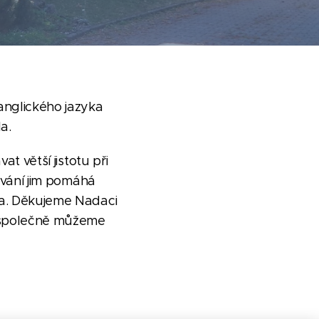
nglického jazyka
a.
t větší jistotu při
čování jim pomáhá
na. Děkujeme Nadaci
e společně můžeme