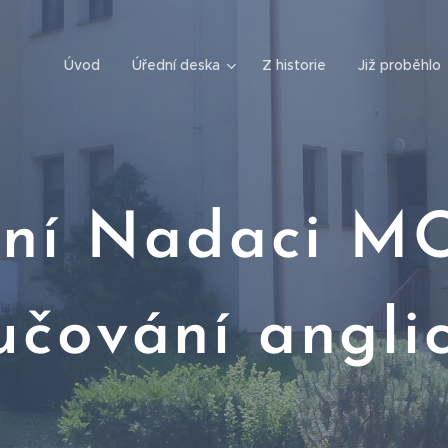
Úvod
Úřední deska
Z historie
Již proběhlo
ání Nadaci M
čování angli