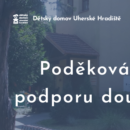
Dětský domov Uherské Hradiště
Poděkov
podporu dou