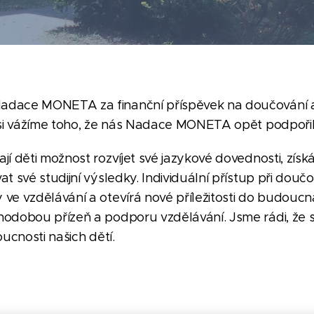
dace MONETA za finanční příspěvek na doučování a
 si vážíme toho, že nás Nadace MONETA opět podpořil
í děti možnost rozvíjet své jazykové dovednosti, získáva
t své studijní výsledky. Individuální přístup při dou
ve vzdělávání a otevírá nové příležitosti do budouc
hodobou přízeň a podporu vzdělávání. Jsme rádi, ž
oucnosti našich dětí.