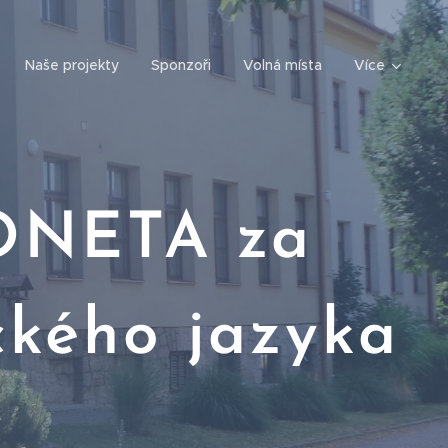
Naše projekty
Sponzoři
Volná místa
Více
ONETA za
ckého jazyka