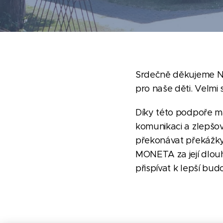
Srdečně děkujeme Na
pro naše děti. Velmi
Díky této podpoře maj
komunikaci a zlepšova
překonávat překážky 
MONETA za její dlou
přispívat k lepší bud