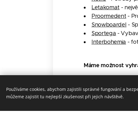
Letakomat
- nejv
Proormedent
- Pr
Snowboardel
- Sp
Sportega
- Vybave
Interbohemia
- fo
Máme možnost vyhrát
Stránka soutěže:
vyc
Používáme cookies, abychom zajistili správné fungování a bezp
můžeme zajistit tu nejlepší zkušenost při jejich návštěvě.