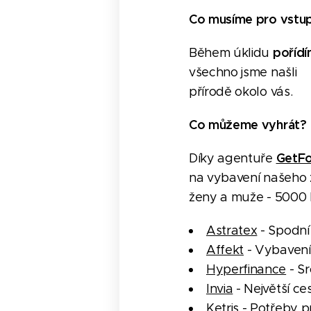
Co musíme pro vstup
pořídí
Během úklidu
všechno jsme našli🗑️
přírodě okolo vás.
Co můžeme vyhrát?
GetFo
Díky agentuře
na vybavení našeho za
ženy a muže - 5000
Astratex
- Spodní
Affekt
- Vybavení 
Hyperfinance
- S
Invia
- Největší ce
Ketris
- Potřeby p