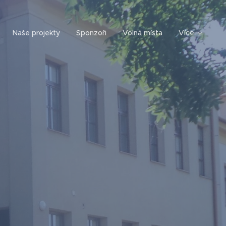
Naše projekty
Sponzoři
Volná místa
Více