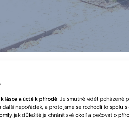
?
 k lásce a úctě k přírodě
. Je smutné vidět poházené p
o a další nepořádek, a proto jsme se rozhodli to spolu s
ily, jak důležité je chránit své okolí a pečovat o pří