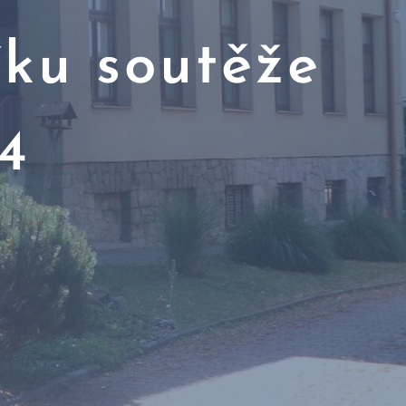
íku soutěže
24