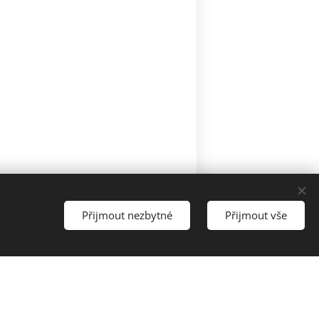
Přijmout nezbytné
Přijmout vše