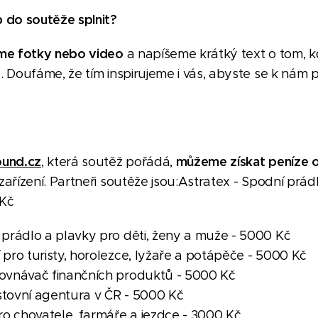
 do soutěže splnit?
me fotky nebo video
a napíšeme krátký text o tom, kd
. Doufáme, že tím inspirujeme i vás, abyste se k nám p
und.cz
můžeme získat peníze 
, která soutěž pořádá,
řízení. Partneři soutěže jsou:Astratex - Spodní prádl
 Kč
 prádlo a plavky pro děti, ženy a muže - 5000 Kč
pro turisty, horolezce, lyžaře a potápěče - 5000 Kč
rovnávač finančních produktů - 5000 Kč
stovní agentura v ČR - 5000 Kč
ro chovatele, farmáře a jezdce - 3000 Kč