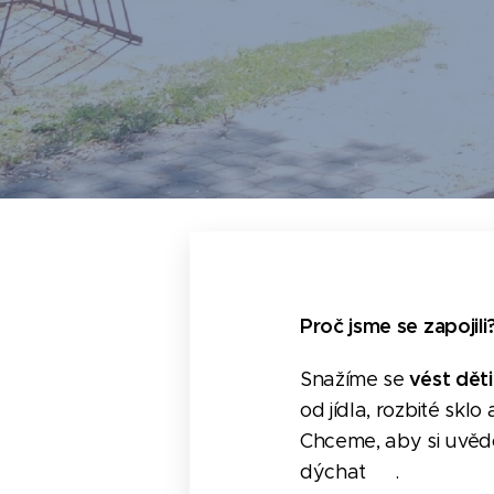
Proč jsme se zapojili
vést děti
Snažíme se
od jídla, rozbité skl
Chceme, aby si uvědom
dýchat 🫁.