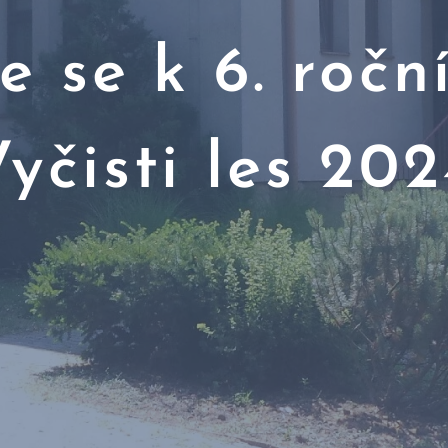
e se k 6. ročn
yčisti les 20