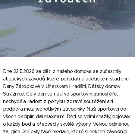
Dne 22.5.2026 se děti z našeho domova se zúčastnily
atletických závodů, které pořádal na atletickém stadionu
Dany Zátopkové v Uherském Hradišti, Dětský domov
Strážnice. Celý den se nesl ve sportovní atmosféře,
nechyběla radost z pohybu, zdravé soutěžení ani
podpora mezi jednotlivými závodníky. Naši sportovci do
všech disciplín dali maximum. Děti se velmi snažily, bojovaly
o každý bod a předvedly skvělé výkony. Velkou odměnou
za jejich úsilí byly také medaile, které si někteří závodníci