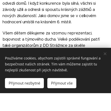
odvezli domů. I když konkurence byla silná, všichni si
závody užili a odnesli si spoustu krásných zážitků a
nových zkušeností. Jako domov jsme se v celkovém
hodnocení umístili na krásném 6. místě.
Všem dětem děkujeme za vzornou reprezentaci,
bojovnost a týmového ducha. Velké poděkování patří
také organizátorům z DD Strážnice za skvěle
připravenou akci.
Používáme cookies, abychom zajistili správné fungování a
bezpečnost našich stránek. Tím vám můžeme zajistit tu
nejlepší zkušenost při jejich návštěvě.
Přijmout nezbytné
Přijmout vše