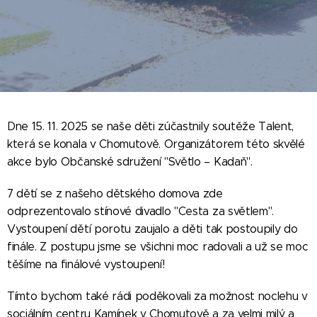
Dne 15. 11. 2025 se naše děti zúčastnily soutěže Talent,
která se konala v Chomutově. Organizátorem této skvělé
akce bylo Občanské sdružení "Světlo – Kadaň".
7 dětí se z našeho dětského domova zde
odprezentovalo stínové divadlo "Cesta za světlem".
Vystoupení dětí porotu zaujalo a děti tak postoupily do
finále. Z postupu jsme se všichni moc radovali a už se moc
těšíme na finálové vystoupení!
Tímto bychom také rádi poděkovali za možnost noclehu v
sociálním centru Kamínek v Chomutově a za velmi milý a